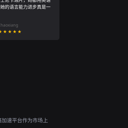
迪士尼卡通片，她都用英语
到她的语言能力进步真是一
。
Chaoxiang
★★★★★
络加速平台作为市场上